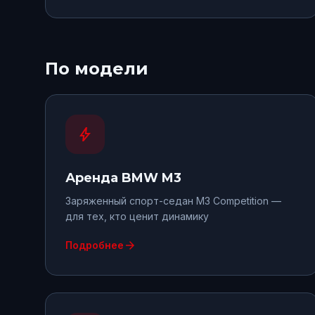
По модели
bolt
Аренда
BMW M3
Заряженный спорт-седан M3 Competition —
для тех, кто ценит динамику
arrow_forward
Подробнее