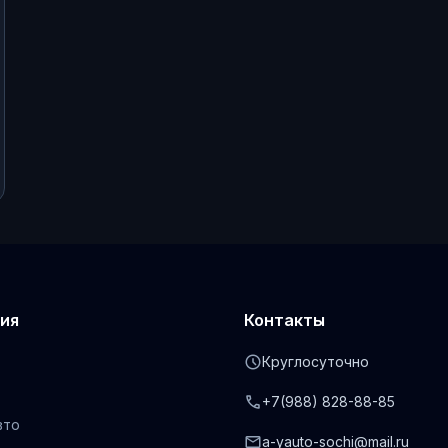
ия
Контакты
schedule
Круглосуточно
phone
+7(988) 828-88-85
вто
mail
a-yauto-sochi@mail.ru