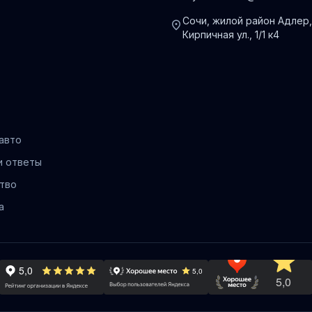
Сочи, жилой район Адлер,
location_on
Кирпичная ул., 1/1 к4
авто
и ответы
тво
а