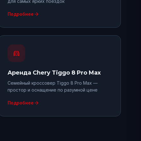
для самых ярких поездок
arrow_forward
Подробнее
directions_car
Аренда
Chery Tiggo 8 Pro Max
Семейный кроссовер Tiggo 8 Pro Max —
простор и оснащение по разумной цене
arrow_forward
Подробнее