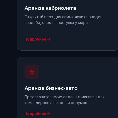
Аренда
кабриолета
Открытый верх для самых ярких поводов —
свадьба, съёмка, прогулка у моря
arrow_forward
Подробнее
star
Аренда
бизнес-авто
Представительские седаны и минивэн для
командировок, встреч и форумов
arrow_forward
Подробнее