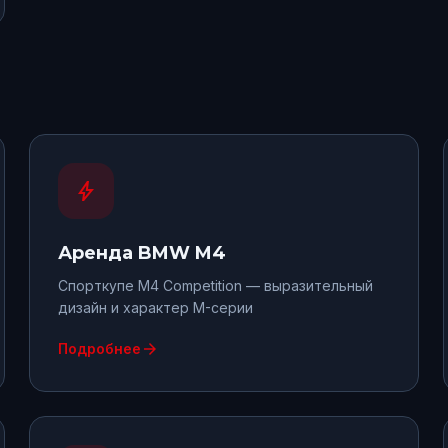
bolt
Аренда
BMW M4
Спорткупе M4 Competition — выразительный
дизайн и характер M-серии
arrow_forward
Подробнее