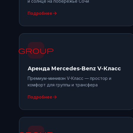
и солнце на побережье Сочи
arrow_forward
Подробнее
group
Аренда
Mercedes-Benz V-Класс
Премиум-минивэн V-Класс — простор и
комфорт для группы и трансфера
arrow_forward
Подробнее