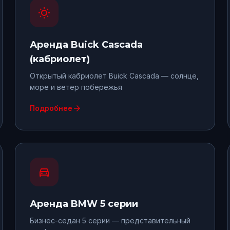
wb_sunny
Аренда
Buick Cascada
(кабриолет)
Открытый кабриолет Buick Cascada — солнце,
море и ветер побережья
arrow_forward
Подробнее
directions_car
Аренда
BMW 5 серии
Бизнес-седан 5 серии — представительный