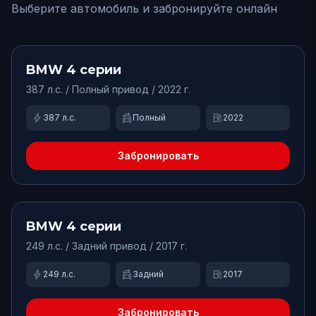
Выберите автомобиль и забронируйте онлайн
от
15000
₽/сут.
-
2000
₽
BMW
4 серии
387
л.с. /
Полный
привод
/ 2022 г.
bolt
swap_driving_apps
local_gas_station
387
л.с.
Полный
2022
Забронировать
от
7480
₽/сут.
Доступно
BMW
4 серии
249
л.с. /
Задний
привод
/ 2017 г.
bolt
swap_driving_apps
local_gas_station
249
л.с.
Задний
2017
Забронировать