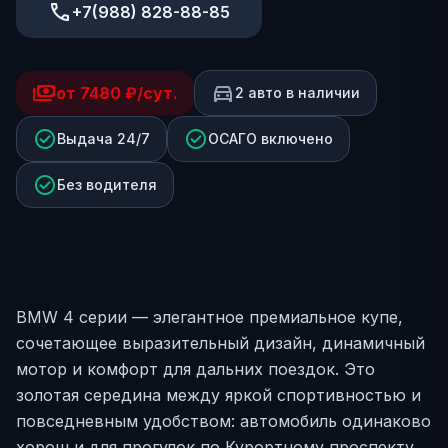
phone
+7(988) 828-88-85
payments
directions_car
от 7480 ₽/сут.
2
авто в наличии
check_circle
check_circle
Выдача 24/7
ОСАГО включено
check_circle
Без водителя
BMW 4 серии — элегантное премиальное купе,
сочетающее выразительный дизайн, динамичный
мотор и комфорт для дальних поездок. Это
золотая середина между яркой спортивностью и
повседневным удобством: автомобиль одинаково
хорош и для прогулок по Курортному проспекту,