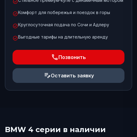
Стильное премиум-купе с динамичным мотором
check_circle
Комфорт для побережья и поездок в горы
check_circle
Круглосуточная подача по Сочи и Адлеру
check_circle
Выгодные тарифы на длительную аренду
check_circle
phone
Позвонить
edit_note
Оставить заявку
BMW 4 серии
в наличии