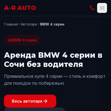
А-Я AUTO
phone
menu
Главная
Автопарк
BMW 4 серии
chevron_right
chevron_right
directions_car
BMW 4 серии
Аренда BMW 4 серии в
Сочи без водителя
Премиальное купе 4 серии — стиль и комфорт
для поездок по побережью
arrow_forward
Весь автопарк