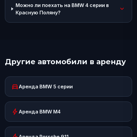
Можно ли поехать на BMW 4 серии в
expand_more
Красную Поляну?
Другие автомобили в аренду
directions_car
Аренда
BMW 5 серии
bolt
Аренда
BMW M4
bolt
Аренда
Porsche 911