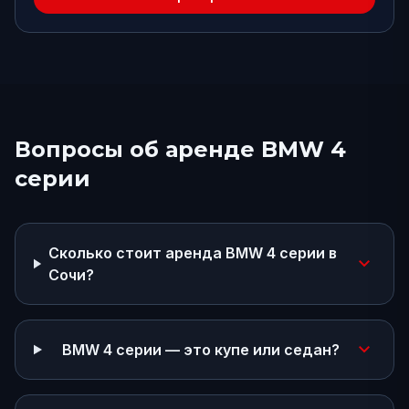
Вопросы об аренде
BMW 4
серии
Сколько стоит аренда BMW 4 серии в
expand_more
Сочи?
expand_more
BMW 4 серии — это купе или седан?