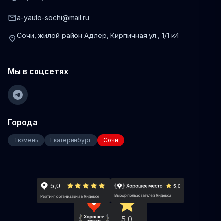
mail
a-yauto-sochi@mail.ru
Сочи, жилой район Адлер, Кирпичная ул., 1/1 к4
location_on
Мы в соцсетях
Города
Тюмень
Екатеринбург
Сочи