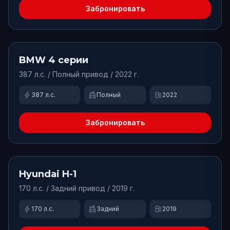
Забронировать
от
15000
₽/сут.
-
2000
₽
BMW
4 серии
387
л.с. /
Полный
привод
/ 2022 г.
bolt
swap_driving_apps
local_gas_station
387
л.с.
Полный
2022
Забронировать
от
5300
₽/сут.
Доступно
Hyundai
H-1
170
л.с. /
Задний
привод
/ 2019 г.
bolt
swap_driving_apps
local_gas_station
170
л.с.
Задний
2019