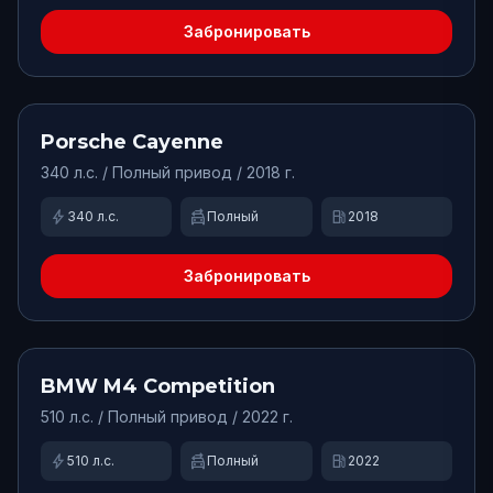
Забронировать
от
16000
₽/сут.
Доступно
Porsche
Cayenne
340
л.с. /
Полный
привод
/ 2018 г.
bolt
swap_driving_apps
local_gas_station
340
л.с.
Полный
2018
Забронировать
от
35000
₽/сут.
Доступно
BMW
M4 Competition
510
л.с. /
Полный
привод
/ 2022 г.
bolt
swap_driving_apps
local_gas_station
510
л.с.
Полный
2022