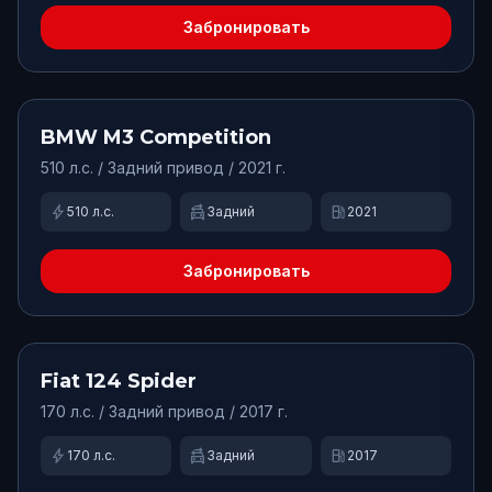
Забронировать
от
32000
₽/сут.
Доступно
BMW
M3 Competition
510
л.с. /
Задний
привод
/ 2021 г.
bolt
swap_driving_apps
local_gas_station
510
л.с.
Задний
2021
Забронировать
от
4800
₽/сут.
Доступно
Fiat
124 Spider
170
л.с. /
Задний
привод
/ 2017 г.
bolt
swap_driving_apps
local_gas_station
170
л.с.
Задний
2017