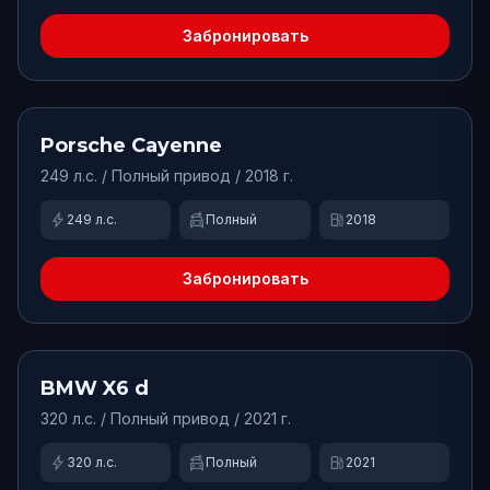
Забронировать
от
12000
₽/сут.
Доступно
Porsche
Cayenne
249
л.с. /
Полный
привод
/ 2018 г.
bolt
swap_driving_apps
local_gas_station
249
л.с.
Полный
2018
Забронировать
от
20000
₽/сут.
Доступно
BMW
X6 d
320
л.с. /
Полный
привод
/ 2021 г.
bolt
swap_driving_apps
local_gas_station
320
л.с.
Полный
2021