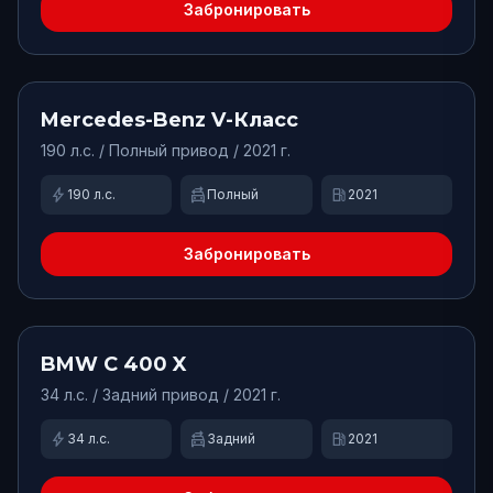
Забронировать
от
15000
₽/сут.
Доступно
Mercedes-Benz
V-Класс
190
л.с. /
Полный
привод
/ 2021 г.
bolt
swap_driving_apps
local_gas_station
190
л.с.
Полный
2021
Забронировать
от
6500
₽/сут.
Доступно
BMW
C 400 X
34
л.с. /
Задний
привод
/ 2021 г.
bolt
swap_driving_apps
local_gas_station
34
л.с.
Задний
2021