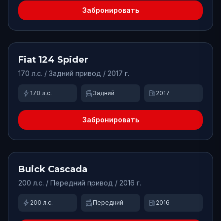
Забронировать
от
4800
₽/сут.
Доступно
Fiat
124 Spider
170
л.с. /
Задний
привод
/ 2017 г.
bolt
swap_driving_apps
local_gas_station
170
л.с.
Задний
2017
Забронировать
от
4000
₽/сут.
Доступно
Buick
Cascada
200
л.с. /
Передний
привод
/ 2016 г.
bolt
swap_driving_apps
local_gas_station
200
л.с.
Передний
2016