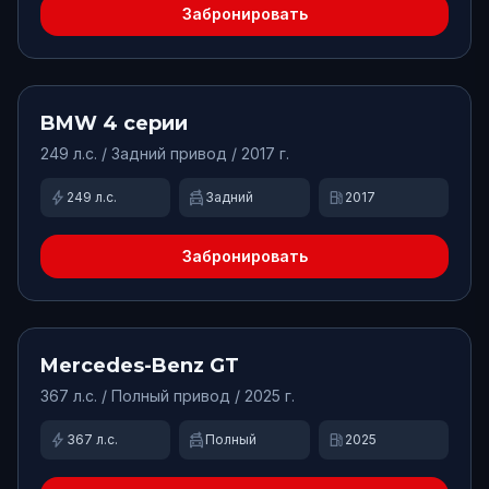
Забронировать
от
7480
₽/сут.
Доступно
BMW
4 серии
249
л.с. /
Задний
привод
/ 2017 г.
bolt
swap_driving_apps
local_gas_station
249
л.с.
Задний
2017
Забронировать
от
18000
₽/сут.
Доступно
Mercedes-Benz
GT
367
л.с. /
Полный
привод
/ 2025 г.
bolt
swap_driving_apps
local_gas_station
367
л.с.
Полный
2025