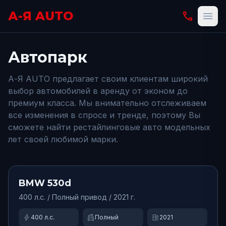
А-Я AUTO
phone
menu
Автопарк
А-Я AUTO предлагает своим клиентам широкий
выбор автомобилей в аренду от эконом до
премиум класса. Мы внимательно отслеживаем
все изменения в спросе и тренде, поэтому Вы
сможете найти рестайлинговые авто модельных
лет своей любимой марки.
от
15000
₽/сут.
Доступно
BMW
530d
400
л.с. /
Полный
привод
/ 2021 г.
bolt
swap_driving_apps
local_gas_station
400
л.с.
Полный
2021