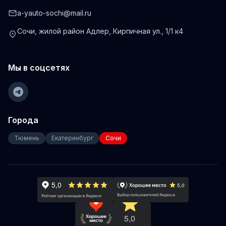
mail
a-yauto-sochi@mail.ru
Сочи, жилой район Адлер, Кирпичная ул., 1/1 к4
location_on
Мы в соцсетях
Города
Тюмень
Екатеринбург
Сочи