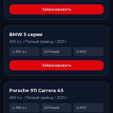
Забронировать
от
9900
₽/сут.
Доступно
BMW
5 серии
300
л.с. /
Полный
привод
/ 2021 г.
bolt
swap_driving_apps
local_gas_station
300
л.с.
Полный
2021
Забронировать
от
42000
₽/сут.
Доступно
Porsche
911 Carrera 4S
480
л.с. /
Полный
привод
/ 2021 г.
bolt
swap_driving_apps
local_gas_station
480
л.с.
Полный
2021