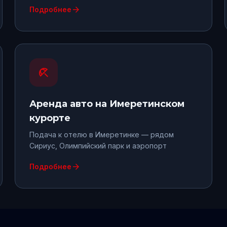
arrow_forward
Подробнее
beach_access
Аренда авто
на Имеретинском
курорте
Подача к отелю в Имеретинке — рядом
Сириус, Олимпийский парк и аэропорт
arrow_forward
Подробнее