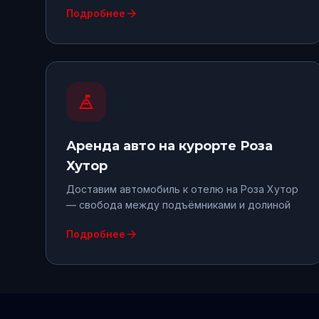
arrow_forward
Подробнее
mountain_flag
Аренда авто
на курорте Роза
Хутор
Доставим автомобиль к отелю на Роза Хутор
— свобода между подъёмниками и долиной
arrow_forward
Подробнее