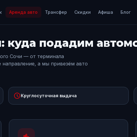
к
Аренда авто
Трансфер
Скидки
Афиша
Блог
и: куда подадим автом
ого Сочи — от терминала
е направление, а мы привезём авто
schedule
Круглосуточная выдача
location_city