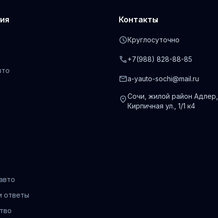
ия
Контакты
schedule
Круглосуточно
phone
+7(988) 828-88-85
вто
mail
a-yauto-sochi@mail.ru
Сочи, жилой район Адлер,
location_on
Кирпичная ул., 1/1 к4
авто
и ответы
тво