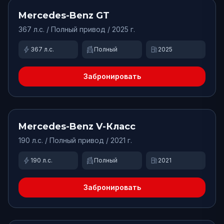
Доступно
Mercedes-Benz
GT
367
л.с. /
Полный
привод
/ 2025 г.
bolt
swap_driving_apps
local_gas_station
367
л.с.
Полный
2025
Забронировать
от
15000
₽/сут.
Доступно
Mercedes-Benz
V-Класс
190
л.с. /
Полный
привод
/ 2021 г.
bolt
swap_driving_apps
local_gas_station
190
л.с.
Полный
2021
Забронировать
от
6500
₽/сут.