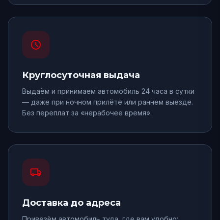
schedule
Круглосуточная выдача
Выдаём и принимаем автомобиль 24 часа в сутки
— даже при ночном прилёте или раннем выезде.
Без переплат за «нерабочее время».
local_shipping
Доставка до адреса
Привезём автомобиль туда, где вам удобно: