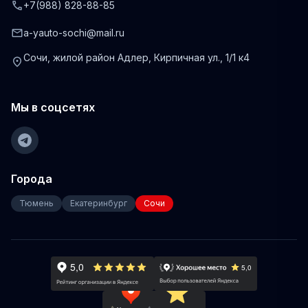
phone
+7(988) 828-88-85
mail
a-yauto-sochi@mail.ru
Сочи, жилой район Адлер, Кирпичная ул., 1/1 к4
location_on
Мы в соцсетях
Города
Тюмень
Екатеринбург
Сочи