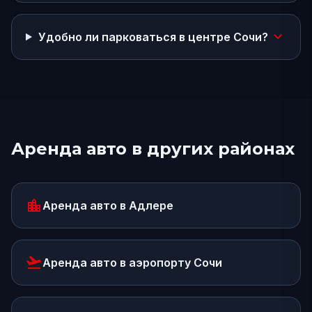
expand_more
Удобно ли парковаться в центре Сочи?
Аренда авто в других районах
location_city
Аренда авто
в Адлере
flight_takeoff
Аренда авто
в аэропорту Сочи