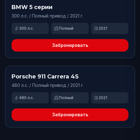
Доступно
BMW
5 серии
300
л.с. /
Полный
привод
/ 2021 г.
bolt
swap_driving_apps
local_gas_station
300
л.с.
Полный
2021
Забронировать
от
42000
₽/сут.
Доступно
Porsche
911 Carrera 4S
480
л.с. /
Полный
привод
/ 2021 г.
bolt
swap_driving_apps
local_gas_station
480
л.с.
Полный
2021
Забронировать