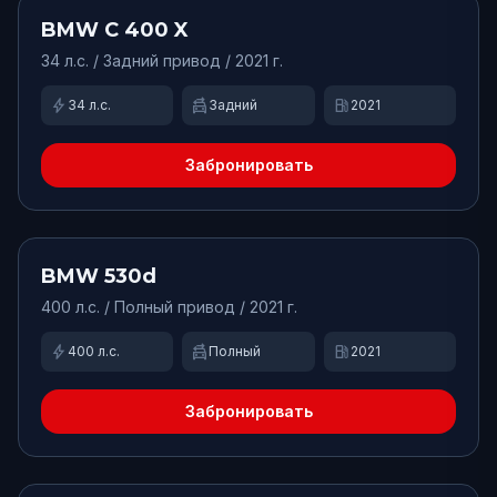
Доступно
BMW
C 400 X
34
л.с. /
Задний
привод
/ 2021 г.
bolt
swap_driving_apps
local_gas_station
34
л.с.
Задний
2021
Забронировать
от
15000
₽/сут.
Доступно
BMW
530d
400
л.с. /
Полный
привод
/ 2021 г.
bolt
swap_driving_apps
local_gas_station
400
л.с.
Полный
2021
Забронировать
от
9900
₽/сут.