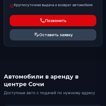
Круглосуточная выдача и возврат автомобиля
check_circle
phone
Позвонить
edit_note
Оставить заявку
Автомобили в аренду
в
центре Сочи
Доступные авто с подачей по нужному адресу
от
18000
₽/сут.