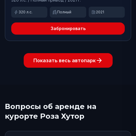
bolt
swap_driving_apps
local_gas_station
320
л.с.
Полный
2021
Забронировать
arrow_forward
Показать весь автопарк
Вопросы об аренде
на
курорте Роза Хутор