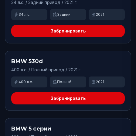
34
л.с. /
Задний
привод
/ 2021 г.
bolt
swap_driving_apps
local_gas_station
34
л.с.
Задний
2021
Забронировать
от
15000
₽/сут.
Доступно
BMW
530d
400
л.с. /
Полный
привод
/ 2021 г.
bolt
swap_driving_apps
local_gas_station
400
л.с.
Полный
2021
Забронировать
от
9900
₽/сут.
Доступно
BMW
5 серии