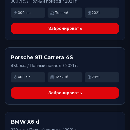
300
л.с. /
Полный
привод
/ 2021 г.
bolt
swap_driving_apps
local_gas_station
300
л.с.
Полный
2021
Забронировать
от
42000
₽/сут.
Доступно
Porsche
911 Carrera 4S
480
л.с. /
Полный
привод
/ 2021 г.
bolt
swap_driving_apps
local_gas_station
480
л.с.
Полный
2021
Забронировать
от
20000
₽/сут.
Доступно
BMW
X6 d
320
л.с. /
Полный
привод
/ 2021 г.