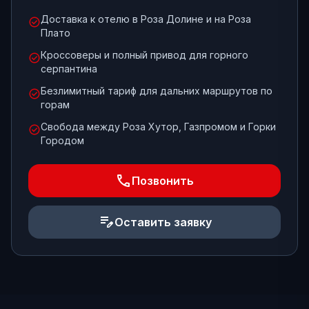
Доставка к отелю в Роза Долине и на Роза
check_circle
Плато
Кроссоверы и полный привод для горного
check_circle
серпантина
Безлимитный тариф для дальних маршрутов по
check_circle
горам
Свобода между Роза Хутор, Газпромом и Горки
check_circle
Городом
phone
Позвонить
edit_note
Оставить заявку