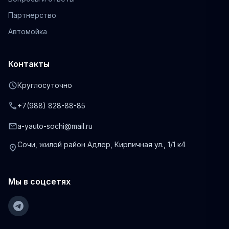
Партнерство
Автомойка
Контакты
schedule
Круглосуточно
phone
+7(988) 828-88-85
mail
a-yauto-sochi@mail.ru
Сочи, жилой район Адлер, Кирпичная ул., 1/1 к4
location_on
Мы в соцсетях