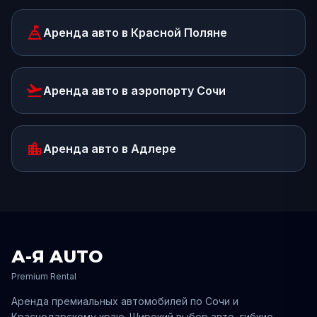
mountain_flag
Аренда авто
в Красной Поляне
flight_takeoff
Аренда авто
в аэропорту Сочи
location_city
Аренда авто
в Адлере
А-Я AUTO
Premium Rental
Аренда премиальных автомобилей по
Сочи
и
Краснодарскому
краю. Широкий выбор авто, гибкие