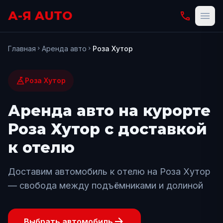
А-Я AUTO
phone
menu
Главная
Аренда авто
Роза Хутор
chevron_right
chevron_right
mountain_flag
Роза Хутор
Аренда авто на курорте
Роза Хутор с доставкой
к отелю
Доставим автомобиль к отелю на Роза Хутор
— свобода между подъёмниками и долиной
arrow_forward
Выбрать автомобиль