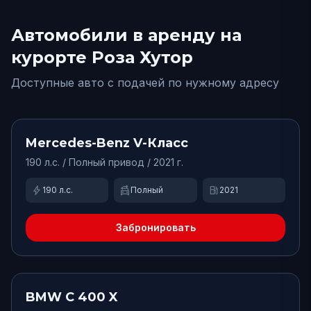
Автомобили в аренду
на
курорте Роза Хутор
Доступные авто с подачей по нужному адресу
от
15000
₽/сут.
Доступно
Mercedes-Benz
V-Класс
190
л.с. /
Полный
привод
/ 2021 г.
bolt
swap_driving_apps
local_gas_station
190
л.с.
Полный
2021
Забронировать
от
6500
₽/сут.
Доступно
BMW
C 400 X