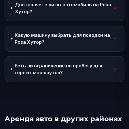
Доставляете ли вы автомобиль на Роза
expand_more
Хутор?
Какую машину выбрать для поездки на
expand_more
Роза Хутор?
Есть ли ограничение по пробегу для
expand_more
горных маршрутов?
Аренда авто в других районах