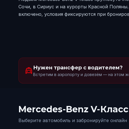
Сочи, в Сириус и на курорты Красной Поляны
включено, условия фиксируются при брониро
Нужен трансфер с водителем?
local_taxi
Встретим в аэропорту и довезём — на этом же
Mercedes-Benz V-Класс
Выберите автомобиль и забронируйте онлайн
от
15000
₽/сут.