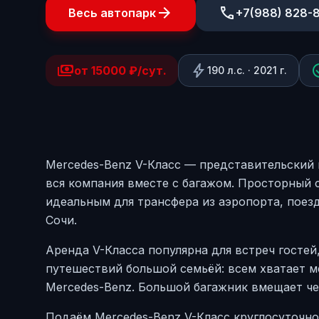
arrow_forward
phone
Весь автопарк
+7(988) 828-
payments
bolt
check
от 15000 ₽/сут.
190
л.с. ·
2021
г.
Mercedes-Benz V-Класс — представительский
вся компания вместе с багажом. Просторный 
идеальным для трансфера из аэропорта, поез
Сочи.
Аренда V-Класса популярна для встреч госте
путешествий большой семьёй: всем хватает м
Mercedes-Benz. Большой багажник вмещает че
Подаём Mercedes-Benz V-Класс круглосуточно