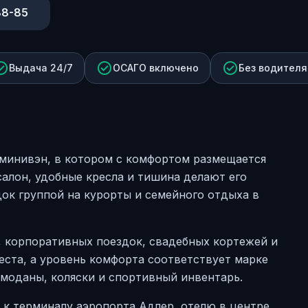
88-85
_circle
check_circle
check_circle
Выдача 24/7
ОСАГО включено
Без водителя
 минивэн, в котором с комфортом размещается
салон, удобные кресла и тишина делают его
док группой на курорты и семейного отдыха в
й, корпоративных поездок, свадебных кортежей и
еста, а уровень комфорта соответствует марке
моданы, коляски и спортивный инвентарь.
 к терминалу аэропорта Адлер, отелю в центре