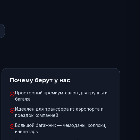
Почему берут у нас
Просторный премиум-салон для группы и
check_circle
багажа
Идеален для трансфера из аэропорта и
check_circle
поездок компанией
Большой багажник — чемоданы, коляски,
check_circle
инвентарь