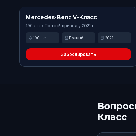
Доступно
Mercedes-Benz
V-Класс
190
л.с. /
Полный
привод
/ 2021 г.
bolt
swap_driving_apps
local_gas_station
190
л.с.
Полный
2021
Забронировать
Вопрос
Класс