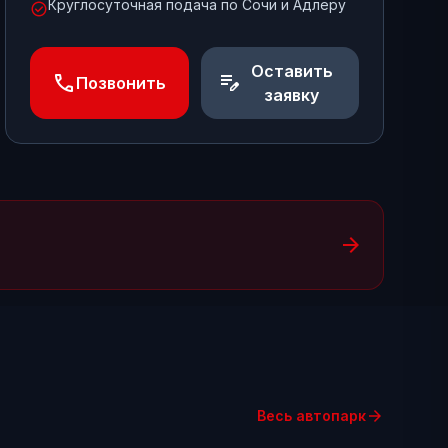
Круглосуточная подача по Сочи и Адлеру
check_circle
Оставить
phone
edit_note
Позвонить
заявку
arrow_forward
arrow_forward
Весь автопарк