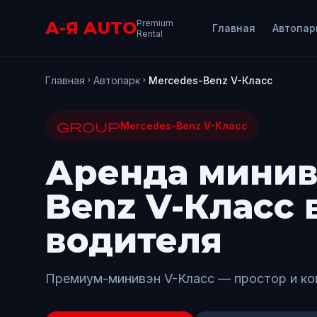
А-Я AUTO
Premium
Главная
Автопар
Rental
Главная
Автопарк
Mercedes-Benz V-Класс
chevron_right
chevron_right
group
Mercedes-Benz V-Класс
Аренда минив
Benz V-Класс 
водителя
Премиум-минивэн V-Класс — простор и ко