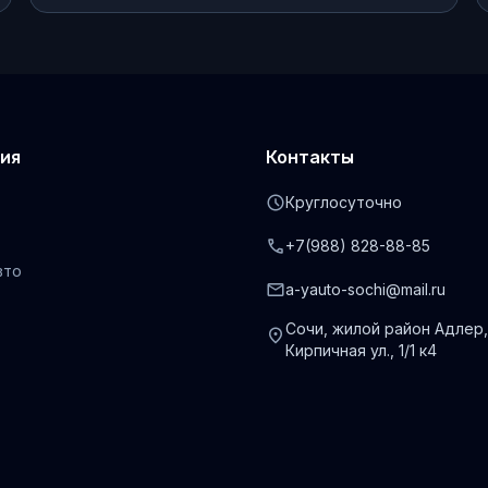
ия
Контакты
schedule
Круглосуточно
phone
+7(988) 828-88-85
вто
mail
a-yauto-sochi@mail.ru
Сочи, жилой район Адлер,
location_on
Кирпичная ул., 1/1 к4