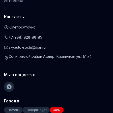
Автомойка
Контакты
schedule
Круглосуточно
phone
+7(988) 828-88-85
mail
a-yauto-sochi@mail.ru
Сочи, жилой район Адлер, Кирпичная ул., 1/1 к4
location_on
Мы в соцсетях
Города
Тюмень
Екатеринбург
Сочи