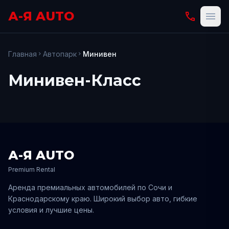
А-Я AUTO
phone
menu
Главная
Автопарк
Минивен
chevron_right
chevron_right
Минивен
-Класс
А-Я AUTO
Premium Rental
Аренда премиальных автомобилей по
Сочи
и
Краснодарскому
краю. Широкий выбор авто, гибкие
условия и лучшие цены.