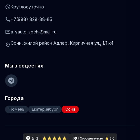
schedule
Круглосуточно
phone
+7(988) 828-88-85
mail
a-yauto-sochi@mail.ru
Сочи, жилой район Адлер, Кирпичная ул., 1/1 к4
location_on
Мы в соцсетях
Города
Тюмень
Екатеринбург
Сочи