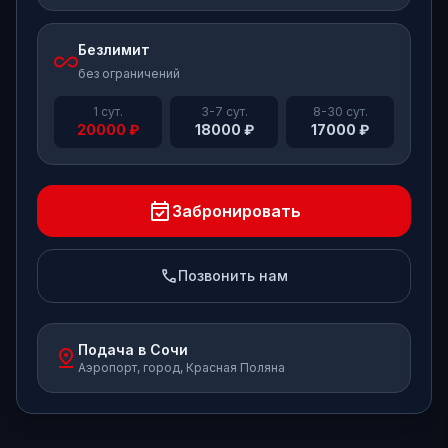
Безлимит
all_inclusive
без ограничений
1 сут.
3-7 сут.
8-30 сут.
20000
₽
18000
₽
17000
₽
event_available
Забронировать
phone
Позвонить нам
Подача в Сочи
pin_drop
Аэропорт, город, Красная Поляна