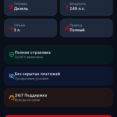
Топливо
Мощность
local_gas_station
bolt
Дизель
249 л.с.
Объем
Привод
speed
swap_driving_apps
3 л.
Полный
Полная страховка
verified_user
ОСАГО включено
Без скрытых платежей
visibility_off
Прозрачные условия
24/7 Поддержка
support_agent
Всегда на связи