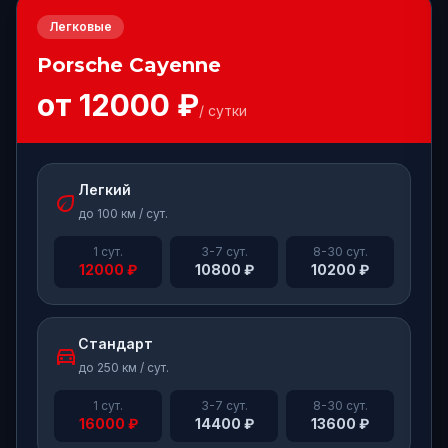
Легковые
Porsche
Cayenne
от
12000
₽
/ сутки
Легкий
eco
до 100 км / сут.
1 сут.
3-7 сут.
8-30 сут.
12000
₽
10800
₽
10200
₽
Стандарт
directions_car
до 250 км / сут.
1 сут.
3-7 сут.
8-30 сут.
16000
₽
14400
₽
13600
₽