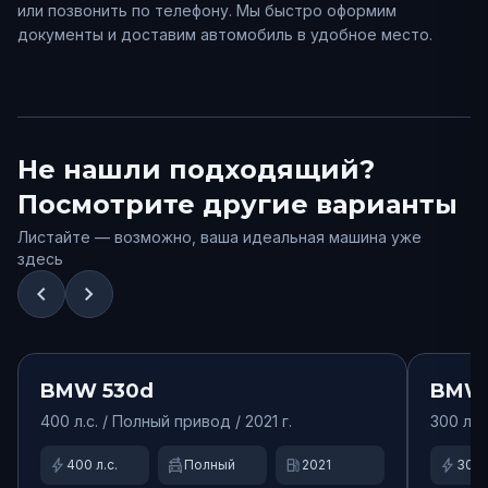
или позвонить по телефону. Мы быстро оформим
документы и доставим автомобиль в удобное место.
Не нашли подходящий?
Посмотрите другие варианты
Листайте — возможно, ваша идеальная машина уже
здесь
chevron_left
chevron_right
от
15000
₽/сут.
Доступно
Доступ
BMW
530d
BMW
400
л.с. /
Полный
привод
/ 2021 г.
300
л.с.
bolt
swap_driving_apps
local_gas_station
bolt
400
л.с.
Полный
2021
300