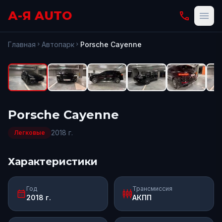
А-Я AUTO
phone
menu
fullscreen
Открыть
Главная
Автопарк
Porsche
Cayenne
chevron_right
chevron_right
Porsche
Cayenne
2018
г.
Легковые
Характеристики
Год
Трансмиссия
calendar_month
settings_input_component
2018 г.
АКПП