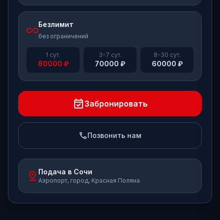
Безлимит
all_inclusive
без ограничений
1 сут.
3-7 сут.
8-30 сут.
80000
₽
70000
₽
60000
₽
event_available
Забронировать
phone
Позвонить нам
Подача в Сочи
pin_drop
Аэропорт, город, Красная Поляна