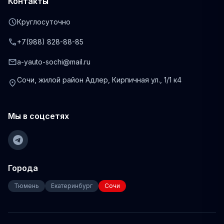
Контакты
schedule
Круглосуточно
phone
+7(988) 828-88-85
mail
a-yauto-sochi@mail.ru
Сочи, жилой район Адлер, Кирпичная ул., 1/1 к4
location_on
Мы в соцсетях
Города
Тюмень
Екатеринбург
Сочи