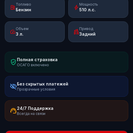
Топливо
Мощность
local_gas_station
bolt
Бензин
510 л.с.
Объем
Привод
speed
swap_driving_apps
3 л.
Задний
Полная страховка
verified_user
ОСАГО включено
Без скрытых платежей
visibility_off
Прозрачные условия
24/7 Поддержка
support_agent
Всегда на связи