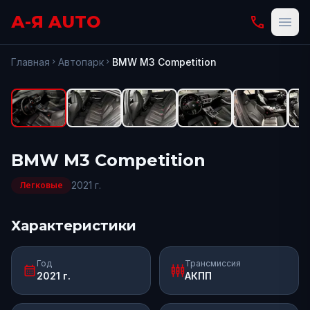
А-Я AUTO
phone
menu
fullscreen
Открыть
Главная
Автопарк
BMW
M3 Competition
chevron_right
chevron_right
BMW
M3 Competition
2021
г.
Легковые
Характеристики
Год
Трансмиссия
calendar_month
settings_input_component
2021 г.
АКПП