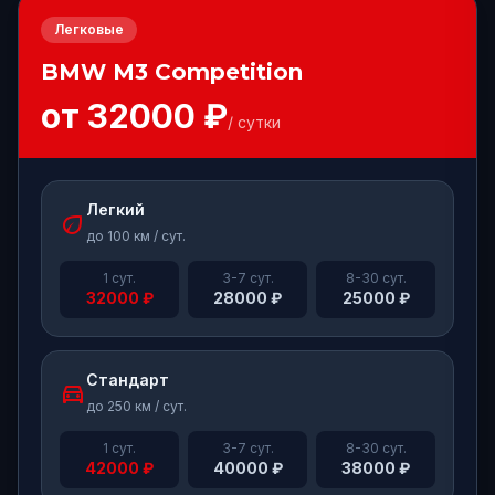
Легковые
BMW
M3 Competition
от
32000
₽
/ сутки
Легкий
eco
до 100 км / сут.
1 сут.
3-7 сут.
8-30 сут.
32000
₽
28000
₽
25000
₽
Стандарт
directions_car
до 250 км / сут.
1 сут.
3-7 сут.
8-30 сут.
42000
₽
40000
₽
38000
₽