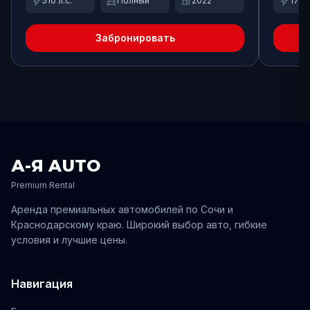
bolt
swap_driving_apps
local_gas_station
bolt
510
л.с.
Полный
2022
170
л
Забронировать
А-Я AUTO
Premium Rental
Аренда премиальных автомобилей по
Сочи
и
Краснодарскому
краю. Широкий выбор авто, гибкие
условия и лучшие цены.
Навигация