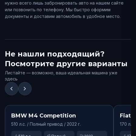
нужно всего лишь забронировать авто на нашем сайте
или позвонить по телефону. Мы быстро оформим
документы и доставим автомобиль в удобное место.
Не нашли подходящий?
Посмотрите другие варианты
Листайте — возможно, ваша идеальная машина уже
здесь
chevron_left
chevron_right
от
35000
₽/сут.
Доступно
Доступ
BMW
M4 Competition
Fiat
1
510
л.с. /
Полный
привод
/ 2022 г.
170
л.с.