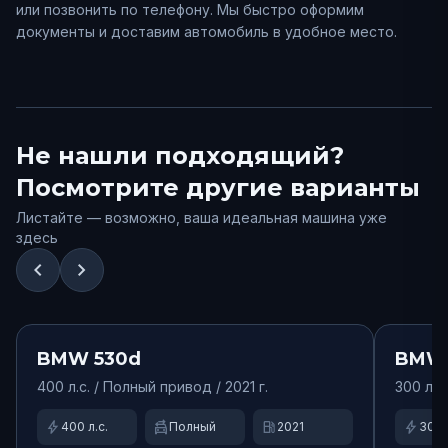
или позвонить по телефону. Мы быстро оформим
документы и доставим автомобиль в удобное место.
Не нашли подходящий?
Посмотрите другие варианты
Листайте — возможно, ваша идеальная машина уже
здесь
chevron_left
chevron_right
от
15000
₽/сут.
Доступно
Доступ
BMW
530d
BMW
400
л.с. /
Полный
привод
/ 2021 г.
300
л.с.
bolt
swap_driving_apps
local_gas_station
bolt
400
л.с.
Полный
2021
300