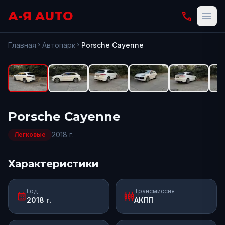
А-Я AUTO
phone
menu
fullscreen
Открыть
Главная
Автопарк
Porsche
Cayenne
chevron_right
chevron_right
Porsche
Cayenne
2018
г.
Легковые
Характеристики
Год
Трансмиссия
calendar_month
settings_input_component
2018 г.
АКПП