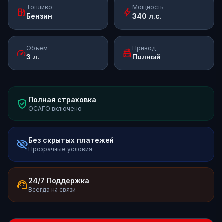
Топливо
Мощность
local_gas_station
bolt
Бензин
340 л.с.
Объем
Привод
speed
swap_driving_apps
3 л.
Полный
Полная страховка
verified_user
ОСАГО включено
Без скрытых платежей
visibility_off
Прозрачные условия
24/7 Поддержка
support_agent
Всегда на связи