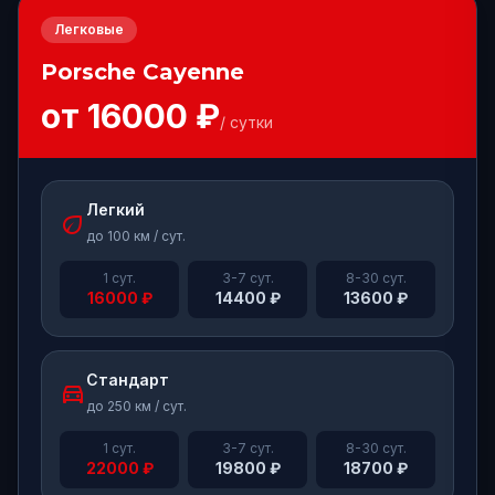
Легковые
Porsche
Cayenne
от
16000
₽
/ сутки
Легкий
eco
до 100 км / сут.
1 сут.
3-7 сут.
8-30 сут.
16000
₽
14400
₽
13600
₽
Стандарт
directions_car
до 250 км / сут.
1 сут.
3-7 сут.
8-30 сут.
22000
₽
19800
₽
18700
₽