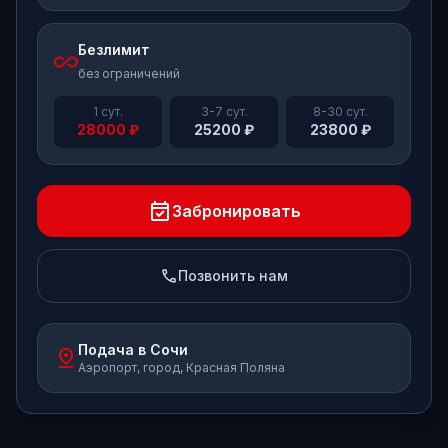
Безлимит
all_inclusive
без ограничений
1 сут.
3-7 сут.
8-30 сут.
28000
₽
25200
₽
23800
₽
event_available
Забронировать
phone
Позвонить нам
Подача в Сочи
pin_drop
Аэропорт, город, Красная Поляна