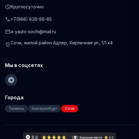
schedule
Круглосуточно
phone
+7(988) 828-88-85
mail
a-yauto-sochi@mail.ru
Сочи, жилой район Адлер, Кирпичная ул., 1/1 к4
location_on
Мы в соцсетях
Города
Тюмень
Екатеринбург
Сочи