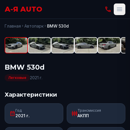
А-Я AUTO
phone
menu
fullscreen
Открыть
Главная
Автопарк
BMW
530d
chevron_right
chevron_right
BMW
530d
2021
г.
Легковые
Характеристики
Год
Трансмиссия
calendar_month
settings_input_component
2021 г.
АКПП