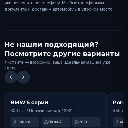
или позвонить по телефону. Мы быстро оформим
документы и доставим автомобиль в удобное место.
Не нашли подходящий?
Посмотрите другие варианты
Листайте — возможно, ваша идеальная машина уже
здесь
chevron_left
chevron_right
от
9900
₽/сут.
Доступно
Доступ
BMW
5 серии
Pors
300
л.с. /
Полный
привод
/ 2021 г.
480
л.с
bolt
swap_driving_apps
local_gas_station
bolt
300
л.с.
Полный
2021
480