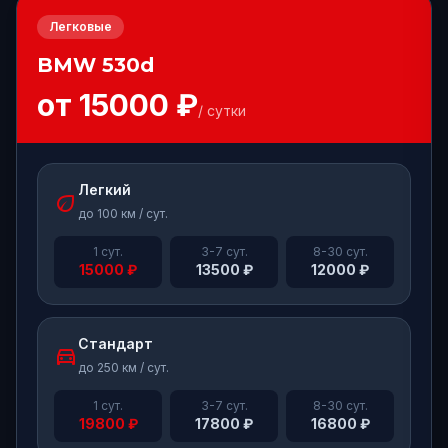
Легковые
BMW
530d
от
15000
₽
/ сутки
Легкий
eco
до 100 км / сут.
1 сут.
3-7 сут.
8-30 сут.
15000
₽
13500
₽
12000
₽
Стандарт
directions_car
до 250 км / сут.
1 сут.
3-7 сут.
8-30 сут.
19800
₽
17800
₽
16800
₽