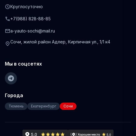
schedule
Круглосуточно
phone
+7(988) 828-88-85
mail
a-yauto-sochi@mail.ru
Сочи, жилой район Адлер, Кирпичная ул., 1/1 к4
location_on
Мы в соцсетях
Города
Тюмень
Екатеринбург
Сочи