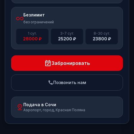
Безлимит
all_inclusive
без ограничений
1 сут.
3-7 сут.
8-30 сут.
28000
₽
25200
₽
23800
₽
event_available
Забронировать
phone
Позвонить нам
Подача в Сочи
pin_drop
Аэропорт, город, Красная Поляна