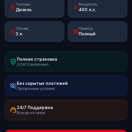
Топливо
Мощность
local_gas_station
bolt
Дизель
400 л.с.
Объем
Привод
speed
swap_driving_apps
3 л.
Полный
Полная страховка
verified_user
ОСАГО включено
Без скрытых платежей
visibility_off
Прозрачные условия
24/7 Поддержка
support_agent
Всегда на связи